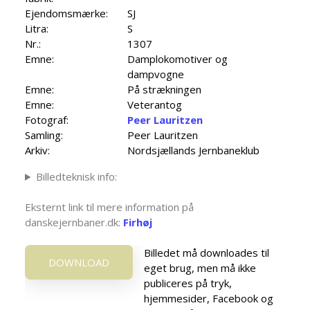
Ejendomsmærke:
SJ
Litra:
S
Nr.:
1307
Emne:
Damplokomotiver og
dampvogne
Emne:
På strækningen
Emne:
Veterantog
Fotograf:
Peer Lauritzen
Samling:
Peer Lauritzen
Arkiv:
Nordsjællands Jernbaneklub
Billedteknisk info:
Eksternt link til mere information på
danskejernbaner.dk:
Firhøj
Billedet må downloades til
DOWNLOAD
eget brug, men må ikke
publiceres på tryk,
hjemmesider, Facebook og