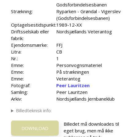
Godsforbindelsesbanen
Strækning:
Ryparken - Grøndal - Vigerslev
(Godsforbindelsesbanen)
Optagelsestidspunkt:
1989-12-XX
Driftsselskab eller
Nordsjællands Veterantog
fabrik:
Ejendomsmærke:
FFJ
Litra:
CB
Nr.:
1
Emne:
Personvognsmateriel
Emne:
På strækningen
Emne:
Veterantog
Fotograf:
Peer Lauritzen
Samling:
Peer Lauritzen
Arkiv:
Nordsjællands Jernbaneklub
Billedteknisk info:
Billedet må downloades til
DOWNLOAD
eget brug, men må ikke