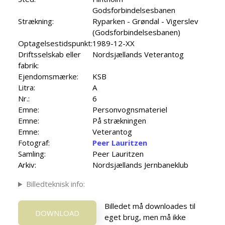
Godsforbindelsesbanen
Strækning:
Ryparken - Grøndal - Vigerslev
(Godsforbindelsesbanen)
Optagelsestidspunkt:
1989-12-XX
Driftsselskab eller
Nordsjællands Veterantog
fabrik:
Ejendomsmærke:
KSB
Litra:
A
Nr.:
6
Emne:
Personvognsmateriel
Emne:
På strækningen
Emne:
Veterantog
Fotograf:
Peer Lauritzen
Samling:
Peer Lauritzen
Arkiv:
Nordsjællands Jernbaneklub
Billedteknisk info:
Billedet må downloades til
DOWNLOAD
eget brug, men må ikke