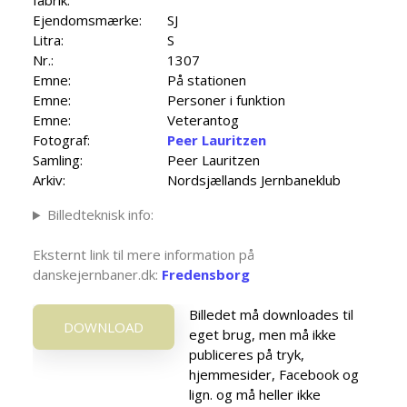
fabrik:
Ejendomsmærke:
SJ
Litra:
S
Nr.:
1307
Emne:
På stationen
Emne:
Personer i funktion
Emne:
Veterantog
Fotograf:
Peer Lauritzen
Samling:
Peer Lauritzen
Arkiv:
Nordsjællands Jernbaneklub
Billedteknisk info:
Eksternt link til mere information på
danskejernbaner.dk:
Fredensborg
Billedet må downloades til
DOWNLOAD
eget brug, men må ikke
publiceres på tryk,
hjemmesider, Facebook og
lign. og må heller ikke