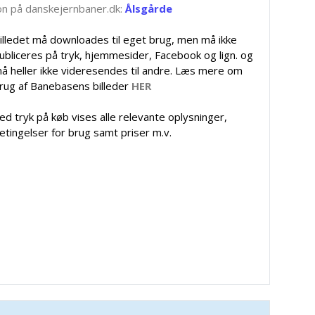
tion på danskejernbaner.dk:
Ålsgårde
illedet må downloades til eget brug, men må ikke
ubliceres på tryk, hjemmesider, Facebook og lign. og
å heller ikke videresendes til andre. Læs mere om
rug af Banebasens billeder
HER
ed tryk på køb vises alle relevante oplysninger,
etingelser for brug samt priser m.v.