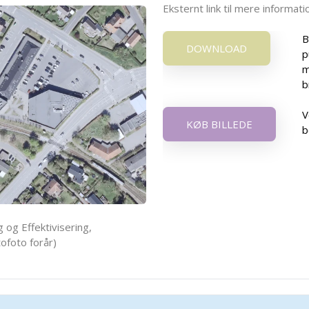
Eksternt link til mere informa
B
DOWNLOAD
p
m
b
V
KØB BILLEDE
b
 og Effektivisering,
ofoto forår)