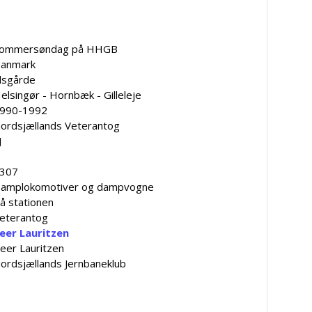
ommersøndag på HHGB
anmark
lsgårde
elsingør - Hornbæk - Gilleleje
990-1992
ordsjællands Veterantog
J
307
amplokomotiver og dampvogne
å stationen
eterantog
eer Lauritzen
eer Lauritzen
ordsjællands Jernbaneklub