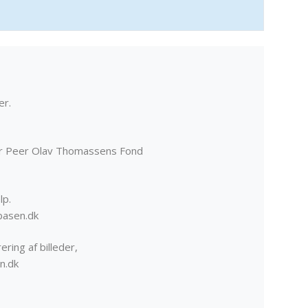
er.
er Peer Olav Thomassens Fond
lp.
basen.dk
ering af billeder,
n.dk