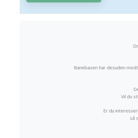
Dr
Banebasen har desuden modta
De
Vil du 
Er du interessere
så 