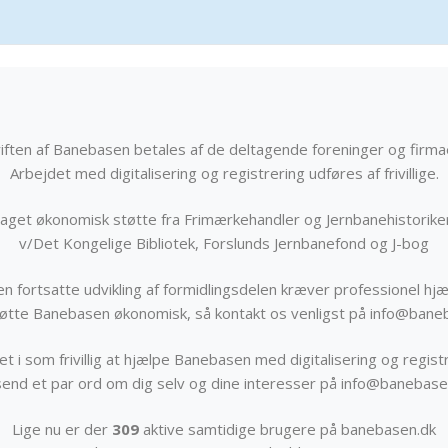
iften af Banebasen betales af de deltagende foreninger og firma
Arbejdet med digitalisering og registrering udføres af frivillige.
get økonomisk støtte fra Frimærkehandler og Jernbanehistorik
v/Det Kongelige Bibliotek, Forslunds Jernbanefond og J-bog
n fortsatte udvikling af formidlingsdelen kræver professionel hjæ
støtte Banebasen økonomisk, så kontakt os venligst på info@bane
t i som frivillig at hjælpe Banebasen med digitalisering og registr
send et par ord om dig selv og dine interesser på info@banebase
Lige nu er der
309
aktive samtidige brugere på banebasen.dk