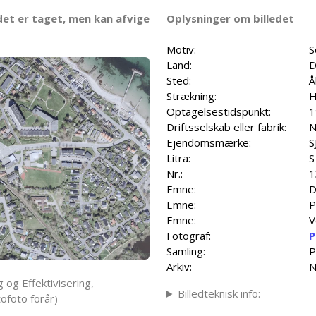
det er taget, men kan afvige
Oplysninger om billedet
Motiv:
S
Land:
D
Sted:
Å
Strækning:
H
Optagelsestidspunkt:
1
Driftsselskab eller fabrik:
N
Ejendomsmærke:
S
Litra:
S
Nr.:
1
Emne:
D
Emne:
P
Emne:
V
Fotograf:
P
Samling:
P
Arkiv:
N
 og Effektivisering,
Billedteknisk info:
ofoto forår)