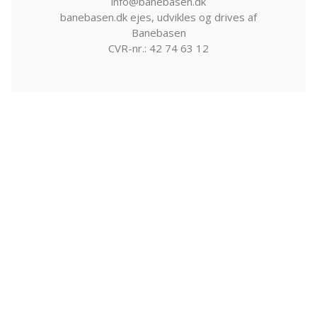
info@banebasen.dk
banebasen.dk ejes, udvikles og drives af
Banebasen
CVR-nr.: 42 74 63 12