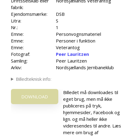
Driftsselskab eller
Nordsjællands Veterantog
fabrik:
Ejendomsmærke:
DSB
Litra:
S
Nr.:
1
Emne:
Personvognsmateriel
Emne:
Personer i funktion
Emne:
Veterantog
Fotograf:
Peer Lauritzen
Samling:
Peer Lauritzen
Arkiv:
Nordsjællands Jernbaneklub
Billedteknisk info:
Billedet må downloades til
DOWNLOAD
eget brug, men må ikke
publiceres på tryk,
hjemmesider, Facebook og
lign. og må heller ikke
videresendes til andre. Læs
mere om brug af