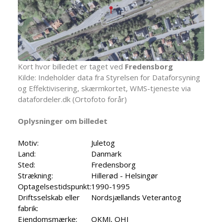
Kort hvor billedet er taget ved
Fredensborg
Kilde: Indeholder data fra Styrelsen for Dataforsyning
og Effektivisering, skærmkortet, WMS-tjeneste via
datafordeler.dk (Ortofoto forår)
Oplysninger om billedet
Motiv:
Juletog
Land:
Danmark
Sted:
Fredensborg
Strækning:
Hillerød - Helsingør
Optagelsestidspunkt:
1990-1995
Driftsselskab eller
Nordsjællands Veterantog
fabrik:
Ejendomsmærke:
OKMJ, OHJ