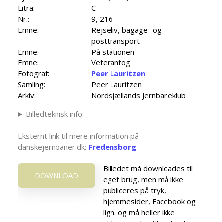
Litra:
C
Nr.:
9, 216
Emne:
Rejseliv, bagage- og
posttransport
Emne:
På stationen
Emne:
Veterantog
Fotograf:
Peer Lauritzen
Samling:
Peer Lauritzen
Arkiv:
Nordsjællands Jernbaneklub
Billedteknisk info:
Eksternt link til mere information på
danskejernbaner.dk:
Fredensborg
Billedet må downloades til
DOWNLOAD
eget brug, men må ikke
publiceres på tryk,
hjemmesider, Facebook og
lign. og må heller ikke