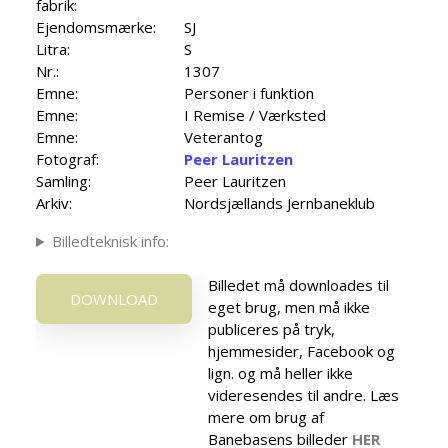
fabrik:
Ejendomsmærke:
SJ
Litra:
S
Nr.:
1307
Emne:
Personer i funktion
Emne:
I Remise / Værksted
Emne:
Veterantog
Fotograf:
Peer Lauritzen
Samling:
Peer Lauritzen
Arkiv:
Nordsjællands Jernbaneklub
Billedteknisk info:
Billedet må downloades til
DOWNLOAD
eget brug, men må ikke
publiceres på tryk,
hjemmesider, Facebook og
lign. og må heller ikke
videresendes til andre. Læs
mere om brug af
Banebasens billeder
HER