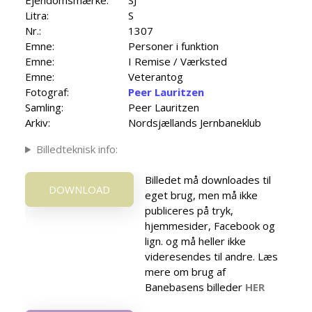
Litra:
S
Nr.:
1307
Emne:
Personer i funktion
Emne:
I Remise / Værksted
Emne:
Veterantog
Fotograf:
Peer Lauritzen
Samling:
Peer Lauritzen
Arkiv:
Nordsjællands Jernbaneklub
Billedteknisk info:
Billedet må downloades til
DOWNLOAD
eget brug, men må ikke
publiceres på tryk,
hjemmesider, Facebook og
lign. og må heller ikke
videresendes til andre. Læs
mere om brug af
Banebasens billeder
HER