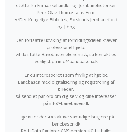
støtte fra Frimærkehandler og Jernbanehistoriker
Peer Olav Thomassens Fond
v/Det Kongelige Bibliotek, Forslunds Jernbanefond
og J-bog
Den fortsatte udvikling af formidlingsdelen kræver
professionel hjælp.
Vil du støtte Banebasen økonomisk, så kontakt os
venligst på info@banebasen.dk
Er du interesseret i som frivillig at hjælpe
Banebasen med digitalisering og registrering af
billeder,
så send et par ord om dig selv og dine interesser
på info@banebasen.dk
Lige nu er der
483
aktive samtidige brugere på
banebasen.dk
RAIL Data Explorer CMS Version 4.0.1 - build: