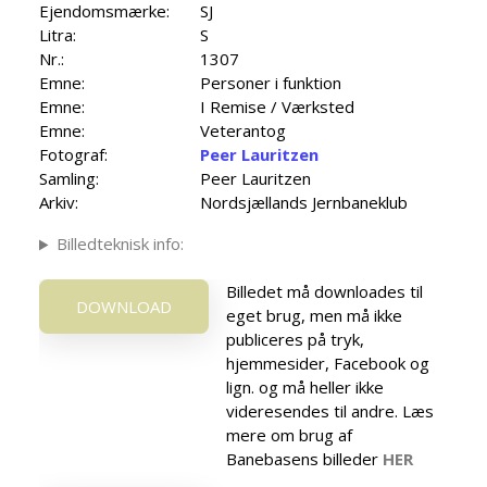
Ejendomsmærke:
SJ
Litra:
S
Nr.:
1307
Emne:
Personer i funktion
Emne:
I Remise / Værksted
Emne:
Veterantog
Fotograf:
Peer Lauritzen
Samling:
Peer Lauritzen
Arkiv:
Nordsjællands Jernbaneklub
Billedteknisk info:
Billedet må downloades til
DOWNLOAD
eget brug, men må ikke
publiceres på tryk,
hjemmesider, Facebook og
lign. og må heller ikke
videresendes til andre. Læs
mere om brug af
Banebasens billeder
HER