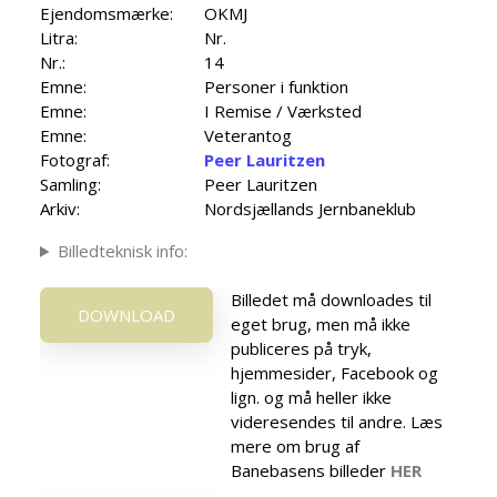
Ejendomsmærke:
OKMJ
Litra:
Nr.
Nr.:
14
Emne:
Personer i funktion
Emne:
I Remise / Værksted
Emne:
Veterantog
Fotograf:
Peer Lauritzen
Samling:
Peer Lauritzen
Arkiv:
Nordsjællands Jernbaneklub
Billedteknisk info:
Billedet må downloades til
DOWNLOAD
eget brug, men må ikke
publiceres på tryk,
hjemmesider, Facebook og
lign. og må heller ikke
videresendes til andre. Læs
mere om brug af
Banebasens billeder
HER