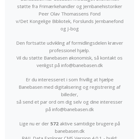
støtte fra Frimærkehandler og Jernbanehistoriker
Peer Olav Thomassens Fond
v/Det Kongelige Bibliotek, Forslunds Jernbanefond
og J-bog
Den fortsatte udvikling af formidlingsdelen kræver
professionel hjælp.
Vil du støtte Banebasen økonomisk, så kontakt os
venligst på info@banebasen.dk
Er du interesseret i som frivillig at hjælpe
Banebasen med digitalisering og registrering af
billeder,
så send et par ord om dig selv og dine interesser
på info@banebasen.dk
Lige nu er der
572
aktive samtidige brugere på
banebasen.dk
RAIL Data Explorer CMS Version 4.0.1 - build: