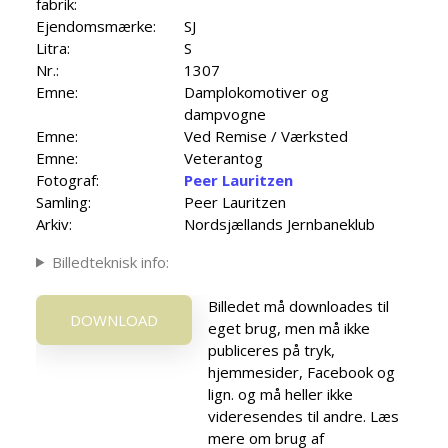
fabrik:
Ejendomsmærke:
SJ
Litra:
S
Nr.:
1307
Emne:
Damplokomotiver og
dampvogne
Emne:
Ved Remise / Værksted
Emne:
Veterantog
Fotograf:
Peer Lauritzen
Samling:
Peer Lauritzen
Arkiv:
Nordsjællands Jernbaneklub
Billedteknisk info:
Billedet må downloades til
DOWNLOAD
eget brug, men må ikke
publiceres på tryk,
hjemmesider, Facebook og
lign. og må heller ikke
videresendes til andre. Læs
mere om brug af