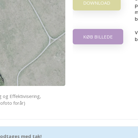
DOWNLOAD
p
m
b
V
KØB BILLEDE
b
 og Effektivisering,
ofoto forår)
 modtages med tak!