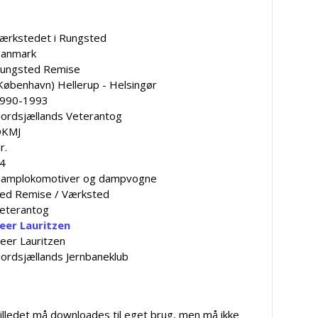
ærkstedet i Rungsted
anmark
ungsted Remise
København) Hellerup - Helsingør
990-1993
ordsjællands Veterantog
KMJ
r.
4
amplokomotiver og dampvogne
ed Remise / Værksted
eterantog
eer Lauritzen
eer Lauritzen
ordsjællands Jernbaneklub
illedet må downloades til eget brug, men må ikke