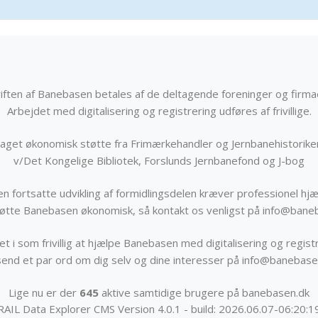
iften af Banebasen betales af de deltagende foreninger og firma
Arbejdet med digitalisering og registrering udføres af frivillige.
get økonomisk støtte fra Frimærkehandler og Jernbanehistorik
v/Det Kongelige Bibliotek, Forslunds Jernbanefond og J-bog
n fortsatte udvikling af formidlingsdelen kræver professionel hjæ
støtte Banebasen økonomisk, så kontakt os venligst på info@bane
t i som frivillig at hjælpe Banebasen med digitalisering og registr
send et par ord om dig selv og dine interesser på info@banebase
Lige nu er der
645
aktive samtidige brugere på banebasen.dk
RAIL Data Explorer CMS Version 4.0.1 - build: 2026.06.07-06:20:1