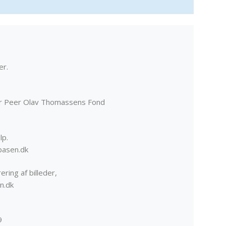
er.
er Peer Olav Thomassens Fond
lp.
basen.dk
ering af billeder,
n.dk
9