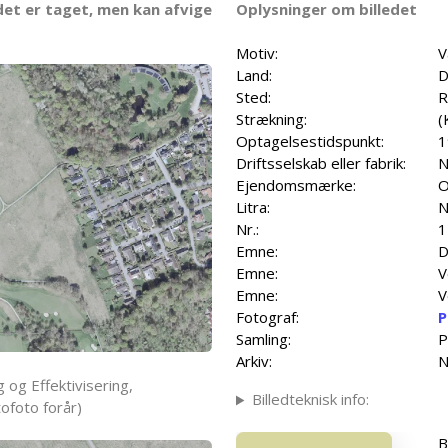
det er taget, men kan afvige
Oplysninger om billedet
Motiv:
V
Land:
D
Sted:
R
Strækning:
(
Optagelsestidspunkt:
1
Driftsselskab eller fabrik:
N
Ejendomsmærke:
O
Litra:
N
Nr.:
1
Emne:
D
Emne:
V
Emne:
V
Fotograf:
P
Samling:
P
Arkiv:
N
 og Effektivisering,
Billedteknisk info:
ofoto forår)
B