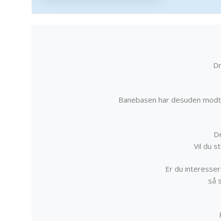
Dr
Banebasen har desuden modta
De
Vil du 
Er du interessere
så 