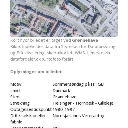
Kort hvor billedet er taget ved
Grønnehave
Kilde: Indeholder data fra Styrelsen for Dataforsyning
og Effektivisering, skærmkortet, WMS-tjeneste via
datafordeler.dk (Ortofoto forår)
Oplysninger om billedet
Motiv:
Sommersøndag på HHGB
Land:
Danmark
Sted:
Grønnehave
Strækning:
Helsingør - Hornbæk - Gilleleje
Optagelsestidspunkt:
1980-1997
Driftsselskab eller
Nordsjællands Veterantog
fabrik:
Ejendomsmærke:
ØSJS