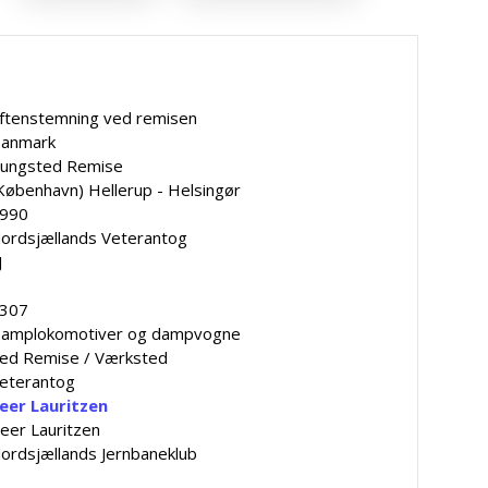
ftenstemning ved remisen
anmark
ungsted Remise
København) Hellerup - Helsingør
990
ordsjællands Veterantog
J
307
amplokomotiver og dampvogne
ed Remise / Værksted
eterantog
eer Lauritzen
eer Lauritzen
ordsjællands Jernbaneklub