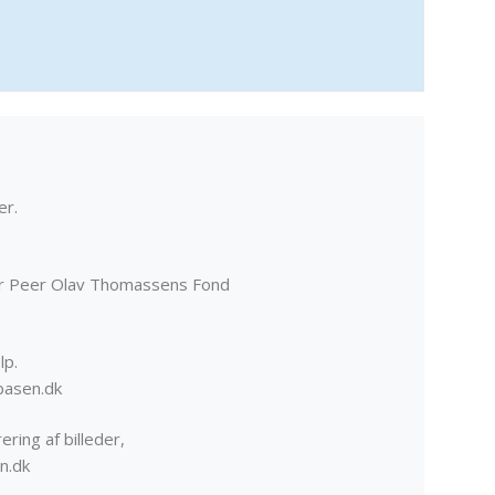
er.
er Peer Olav Thomassens Fond
lp.
basen.dk
ering af billeder,
n.dk