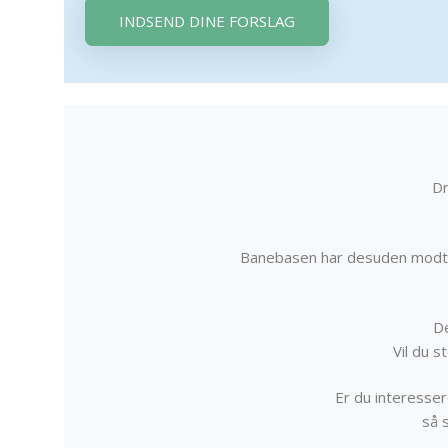
INDSEND DINE FORSLAG
Dr
Banebasen har desuden modta
De
Vil du 
Er du interessere
så 