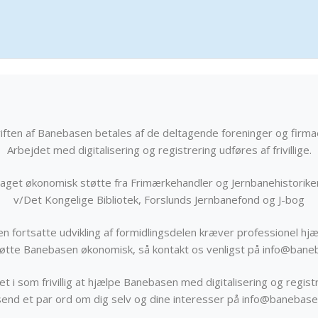
iften af Banebasen betales af de deltagende foreninger og firma
Arbejdet med digitalisering og registrering udføres af frivillige.
get økonomisk støtte fra Frimærkehandler og Jernbanehistorik
v/Det Kongelige Bibliotek, Forslunds Jernbanefond og J-bog
n fortsatte udvikling af formidlingsdelen kræver professionel hjæ
støtte Banebasen økonomisk, så kontakt os venligst på info@bane
t i som frivillig at hjælpe Banebasen med digitalisering og registr
send et par ord om dig selv og dine interesser på info@banebase