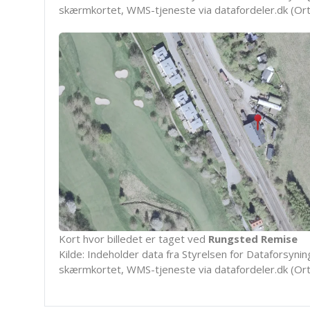
skærmkortet, WMS-tjeneste via datafordeler.dk (Ort
Kort hvor billedet er taget ved
Rungsted Remise
Kilde: Indeholder data fra Styrelsen for Dataforsyning
skærmkortet, WMS-tjeneste via datafordeler.dk (Ort