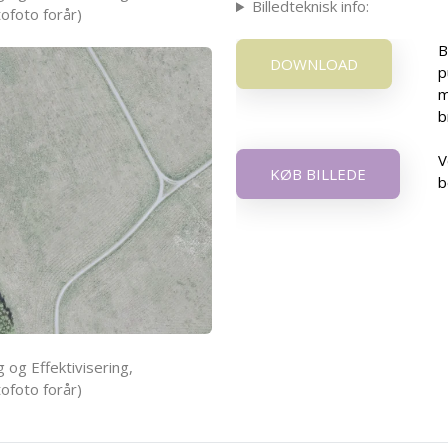
Billedteknisk info:
ofoto forår)
B
DOWNLOAD
p
m
b
V
KØB BILLEDE
b
 og Effektivisering,
ofoto forår)