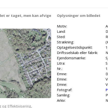
det er taget, men kan afvige
Oplysninger om billedet
Motiv:
A
Land:
D
Sted:
R
Strækning:
(
Optagelsestidspunkt:
1
Driftsselskab eller fabrik:
N
Ejendomsmærke:
S
Litra:
S
Nr.:
1
Emne:
D
Emne:
V
Emne:
V
Fotograf:
P
Samling:
P
Arkiv:
N
 og Effektivisering,