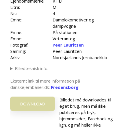
Ejendomsmærke:
KHB
Litra:
M
Nr.:
4
Emne:
Damplokomotiver og
dampvogne
Emne:
På stationen
Emne:
Veterantog
Fotograf:
Peer Lauritzen
Samling:
Peer Lauritzen
Arkiv:
Nordsjællands Jernbaneklub
Billedteknisk info:
Eksternt link til mere information på
danskejernbaner.dk:
Fredensborg
Billedet må downloades til
DOWNLOAD
eget brug, men må ikke
publiceres på tryk,
hjemmesider, Facebook og
lign. og må heller ikke