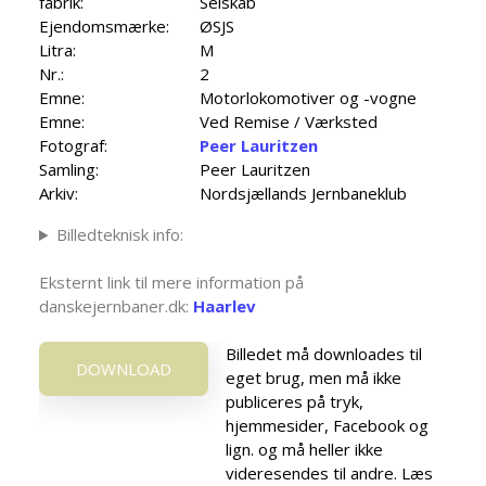
fabrik:
Selskab
Ejendomsmærke:
ØSJS
Litra:
M
Nr.:
2
Emne:
Motorlokomotiver og -vogne
Emne:
Ved Remise / Værksted
Fotograf:
Peer Lauritzen
Samling:
Peer Lauritzen
Arkiv:
Nordsjællands Jernbaneklub
Billedteknisk info:
Eksternt link til mere information på
danskejernbaner.dk:
Haarlev
Billedet må downloades til
DOWNLOAD
eget brug, men må ikke
publiceres på tryk,
hjemmesider, Facebook og
lign. og må heller ikke
videresendes til andre. Læs