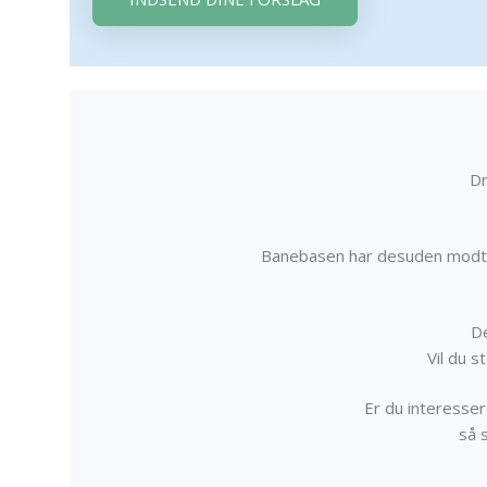
Dr
Banebasen har desuden modta
De
Vil du 
Er du interessere
så 