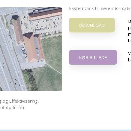
Eksternt link til mere informa
B
DOWNLOAD
p
m
b
V
KØB BILLEDE
b
 og Effektivisering,
ofoto forår)