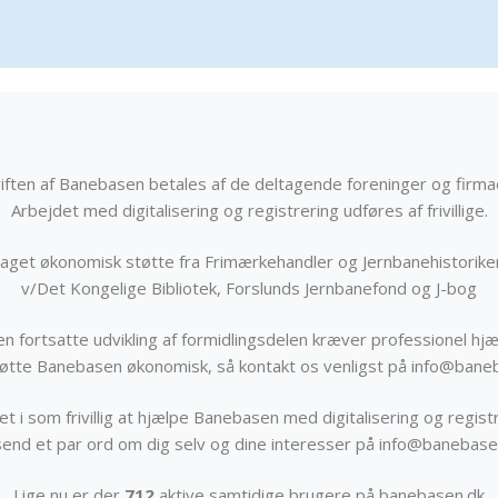
iften af Banebasen betales af de deltagende foreninger og firma
Arbejdet med digitalisering og registrering udføres af frivillige.
get økonomisk støtte fra Frimærkehandler og Jernbanehistorik
v/Det Kongelige Bibliotek, Forslunds Jernbanefond og J-bog
n fortsatte udvikling af formidlingsdelen kræver professionel hjæ
støtte Banebasen økonomisk, så kontakt os venligst på info@bane
t i som frivillig at hjælpe Banebasen med digitalisering og registr
send et par ord om dig selv og dine interesser på info@banebase
Lige nu er der
712
aktive samtidige brugere på banebasen.dk