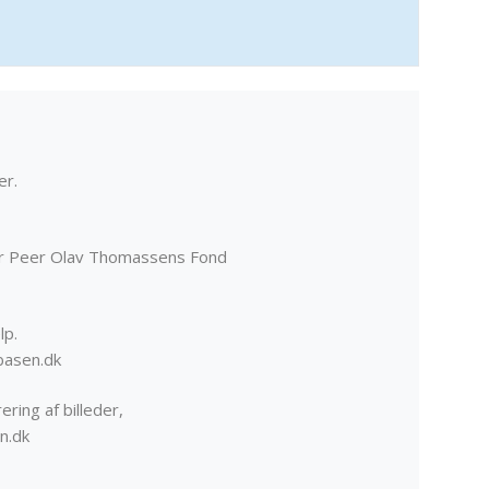
er.
er Peer Olav Thomassens Fond
lp.
basen.dk
ering af billeder,
n.dk