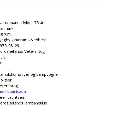
ærumbanen fylder 75 år
anmark
Nærum
yngby - Nærum - Vedbæk
975-08-23
ordsjællands Veterantog
SJS
r.
amplokomotiver og dampvogne
ubilæer
eterantog
eer Lauritzen
eer Lauritzen
ordsjællands Jernbaneklub