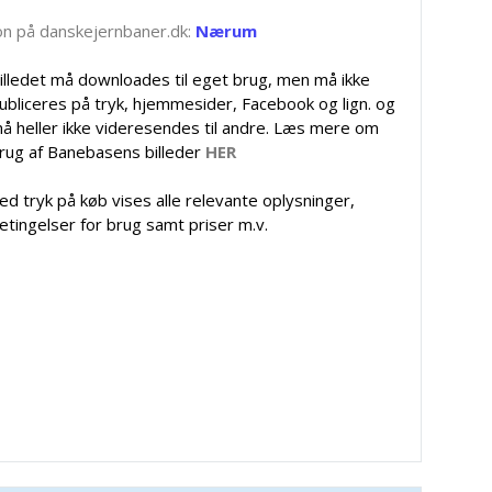
tion på danskejernbaner.dk:
Nærum
illedet må downloades til eget brug, men må ikke
ubliceres på tryk, hjemmesider, Facebook og lign. og
å heller ikke videresendes til andre. Læs mere om
rug af Banebasens billeder
HER
ed tryk på køb vises alle relevante oplysninger,
etingelser for brug samt priser m.v.