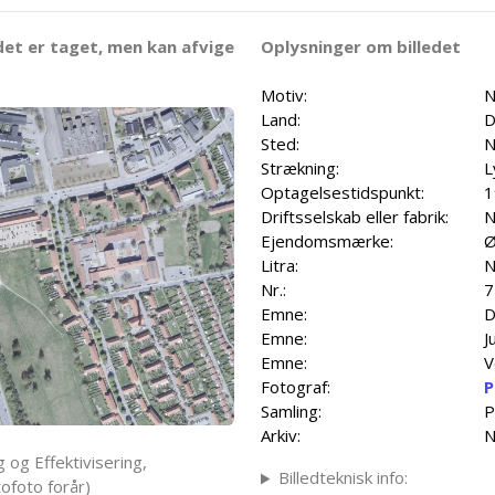
det er taget, men kan afvige
Oplysninger om billedet
Motiv:
N
Land:
D
Sted:
Strækning:
L
Optagelsestidspunkt:
1
Driftsselskab eller fabrik:
N
Ejendomsmærke:
Ø
Litra:
N
Nr.:
7
Emne:
D
Emne:
J
Emne:
V
Fotograf:
P
Samling:
P
Arkiv:
N
 og Effektivisering,
Billedteknisk info:
ofoto forår)