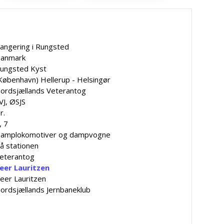
angering i Rungsted
anmark
ungsted Kyst
København) Hellerup - Helsingør
ordsjællands Veterantog
VJ, ØSJS
r.
, 7
amplokomotiver og dampvogne
å stationen
eterantog
eer Lauritzen
eer Lauritzen
ordsjællands Jernbaneklub