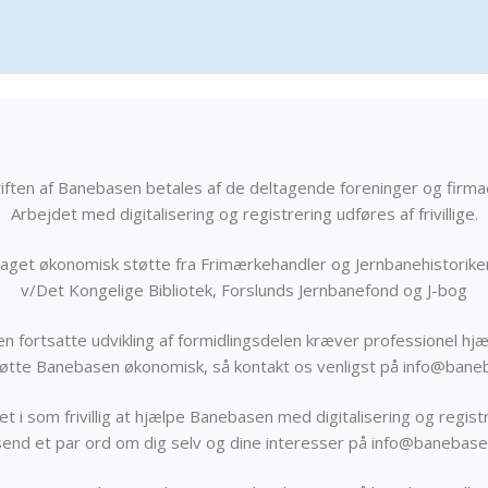
iften af Banebasen betales af de deltagende foreninger og firma
Arbejdet med digitalisering og registrering udføres af frivillige.
get økonomisk støtte fra Frimærkehandler og Jernbanehistorik
v/Det Kongelige Bibliotek, Forslunds Jernbanefond og J-bog
n fortsatte udvikling af formidlingsdelen kræver professionel hjæ
støtte Banebasen økonomisk, så kontakt os venligst på info@bane
t i som frivillig at hjælpe Banebasen med digitalisering og registr
send et par ord om dig selv og dine interesser på info@banebase