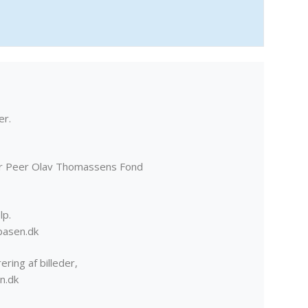
er.
er Peer Olav Thomassens Fond
lp.
basen.dk
ering af billeder,
n.dk