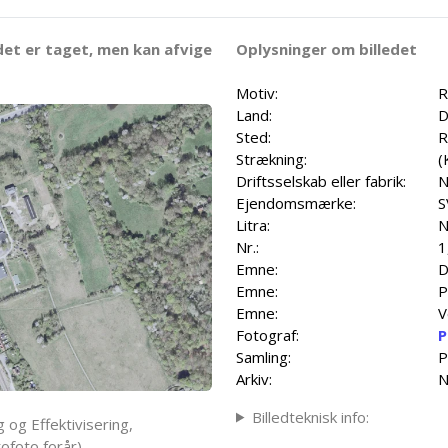
det er taget, men kan afvige
Oplysninger om billedet
Motiv:
R
Land:
D
Sted:
R
Strækning:
(
Driftsselskab eller fabrik:
N
Ejendomsmærke:
S
Litra:
N
Nr.:
1
Emne:
D
Emne:
P
Emne:
V
Fotograf:
P
Samling:
P
Arkiv:
N
Billedteknisk info:
 og Effektivisering,
ofoto forår)