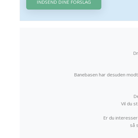
INDSEND DINE FORSLAG
Dr
Banebasen har desuden modta
De
Vil du 
Er du interessere
så 