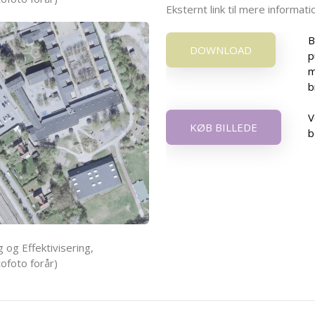
Eksternt link til mere informa
B
DOWNLOAD
p
m
b
V
KØB BILLEDE
b
 og Effektivisering,
ofoto forår)