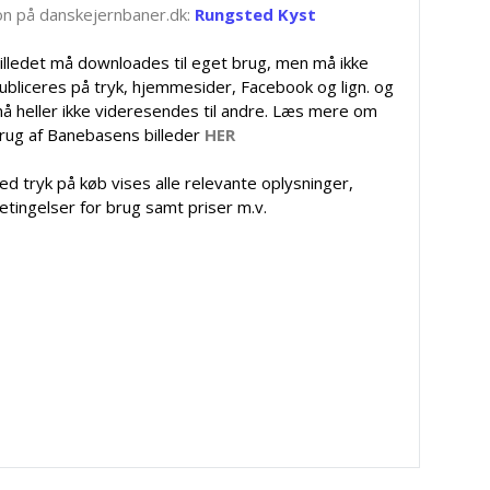
tion på danskejernbaner.dk:
Rungsted Kyst
illedet må downloades til eget brug, men må ikke
ubliceres på tryk, hjemmesider, Facebook og lign. og
å heller ikke videresendes til andre. Læs mere om
rug af Banebasens billeder
HER
ed tryk på køb vises alle relevante oplysninger,
etingelser for brug samt priser m.v.