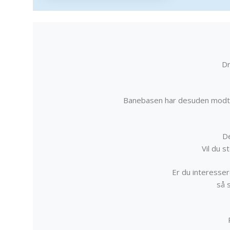
Dr
Banebasen har desuden modta
De
Vil du 
Er du interessere
så 