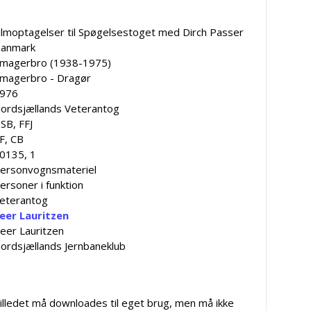
ilmoptagelser til Spøgelsestoget med Dirch Passer
anmark
magerbro (1938-1975)
magerbro - Dragør
976
ordsjællands Veterantog
SB, FFJ
F, CB
0135, 1
ersonvognsmateriel
ersoner i funktion
eterantog
eer Lauritzen
eer Lauritzen
ordsjællands Jernbaneklub
illedet må downloades til eget brug, men må ikke