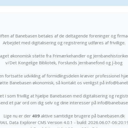
iften af Banebasen betales af de deltagende foreninger og firma
Arbejdet med digitalisering og registrering udføres af frivillige.
get økonomisk støtte fra Frimærkehandler og Jernbanehistorik
v/Det Kongelige Bibliotek, Forslunds Jernbanefond og J-bog
n fortsatte udvikling af formidlingsdelen kræver professionel hjæ
støtte Banebasen økonomisk, så kontakt os venligst på info@bane
t i som frivillig at hjælpe Banebasen med digitalisering og registr
send et par ord om dig selv og dine interesser på info@banebase
Lige nu er der
409
aktive samtidige brugere på banebasen.dk
RAIL Data Explorer CMS Version 4.0.1 - build: 2026.06.07-06:20:1