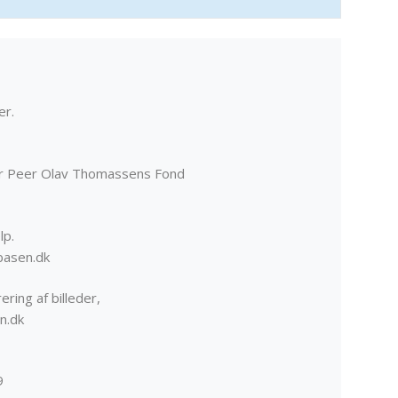
er.
er Peer Olav Thomassens Fond
lp.
basen.dk
ering af billeder,
n.dk
9