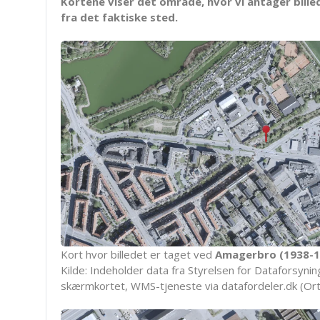
Kortene viser det område, hvor vi antager bille
fra det faktiske sted.
Kort hvor billedet er taget ved
Amagerbro (1938-1
Kilde: Indeholder data fra Styrelsen for Dataforsyning
skærmkortet, WMS-tjeneste via datafordeler.dk (Ort