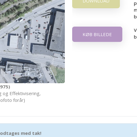
DOWNLOAD
p
m
b
V
KØB BILLEDE
b
975)
 og Effektivisering,
ofoto forår)
 modtages med tak!