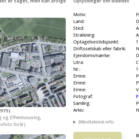
det er taget, men kan afvige
Oplysninger om billedet
Motiv:
F
Land:
D
Sted:
A
Strækning:
A
Optagelsestidspunkt:
1
Driftsselskab eller fabrik:
N
Ejendomsmærke:
D
Litra:
C
Nr.:
1
Emne:
P
Emne:
P
Emne:
V
Fotograf:
P
Samling:
P
Arkiv:
N
975)
 og Effektivisering,
Billedteknisk info:
ofoto forår)
B