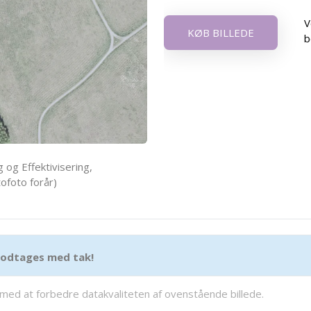
V
KØB BILLEDE
b
 og Effektivisering,
ofoto forår)
 modtages med tak!