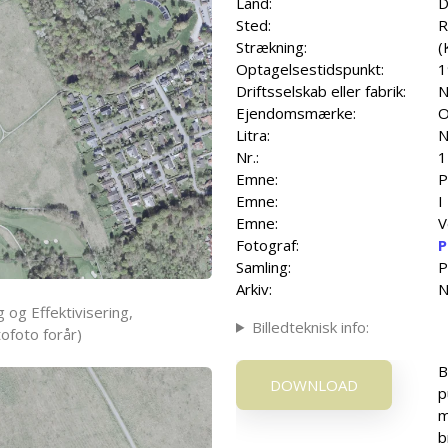
Land:
D
Sted:
R
Strækning:
(
Optagelsestidspunkt:
1
Driftsselskab eller fabrik:
N
Ejendomsmærke:
O
Litra:
N
Nr.:
1
Emne:
P
Emne:
I
Emne:
V
Fotograf:
P
Samling:
P
Arkiv:
N
 og Effektivisering,
Billedteknisk info:
ofoto forår)
B
DOWNLOAD
p
m
b