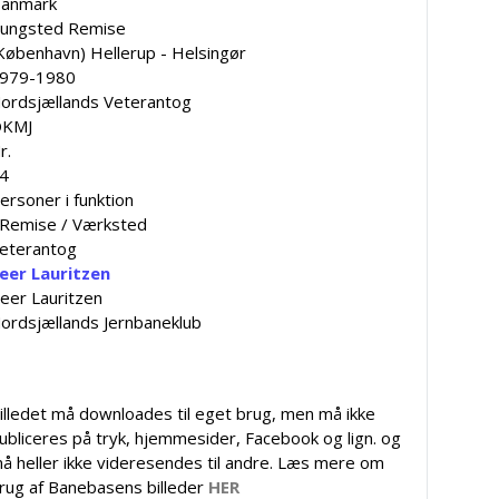
anmark
ungsted Remise
København) Hellerup - Helsingør
979-1980
ordsjællands Veterantog
KMJ
r.
4
ersoner i funktion
 Remise / Værksted
eterantog
eer Lauritzen
eer Lauritzen
ordsjællands Jernbaneklub
illedet må downloades til eget brug, men må ikke
ubliceres på tryk, hjemmesider, Facebook og lign. og
å heller ikke videresendes til andre. Læs mere om
rug af Banebasens billeder
HER