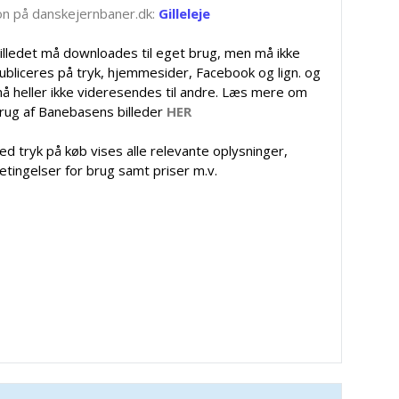
tion på danskejernbaner.dk:
Gilleleje
illedet må downloades til eget brug, men må ikke
ubliceres på tryk, hjemmesider, Facebook og lign. og
å heller ikke videresendes til andre. Læs mere om
rug af Banebasens billeder
HER
ed tryk på køb vises alle relevante oplysninger,
etingelser for brug samt priser m.v.