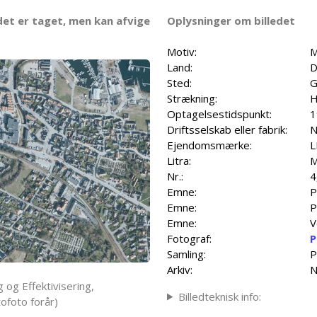
det er taget, men kan afvige
Oplysninger om billedet
Motiv:
M
Land:
D
Sted:
G
Strækning:
H
Optagelsestidspunkt:
1
Driftsselskab eller fabrik:
N
Ejendomsmærke:
L
Litra:
M
Nr.:
4
Emne:
P
Emne:
P
Emne:
V
Fotograf:
P
Samling:
P
Arkiv:
N
 og Effektivisering,
Billedteknisk info:
ofoto forår)