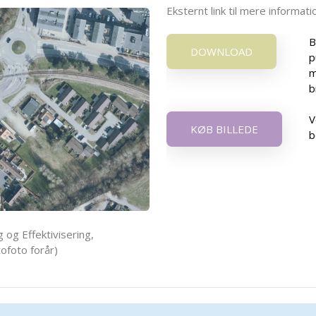
Eksternt link til mere informa
B
DOWNLOAD
p
m
b
V
KØB BILLEDE
b
 og Effektivisering,
ofoto forår)