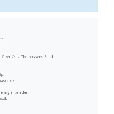
er.
er Peer Olav Thomassens Fond
lp.
basen.dk
ering af billeder,
n.dk