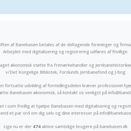
iften af Banebasen betales af de deltagende foreninger og firma
Arbejdet med digitalisering og registrering udføres af frivillige.
get økonomisk støtte fra Frimærkehandler og Jernbanehistorik
v/Det Kongelige Bibliotek, Forslunds Jernbanefond og J-bog
n fortsatte udvikling af formidlingsdelen kræver professionel hjæ
støtte Banebasen økonomisk, så kontakt os venligst på info@bane
t i som frivillig at hjælpe Banebasen med digitalisering og registr
send et par ord om dig selv og dine interesser på info@banebase
Lige nu er der
474
aktive samtidige brugere på banebasen.dk