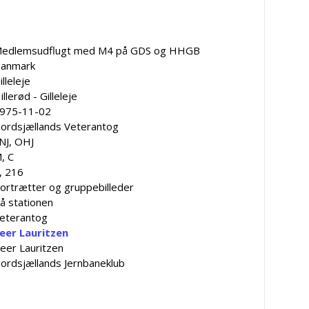
edlemsudflugt med M4 på GDS og HHGB
anmark
illeleje
illerød - Gilleleje
975-11-02
ordsjællands Veterantog
NJ, OHJ
, C
, 216
ortrætter og gruppebilleder
å stationen
eterantog
eer Lauritzen
eer Lauritzen
ordsjællands Jernbaneklub