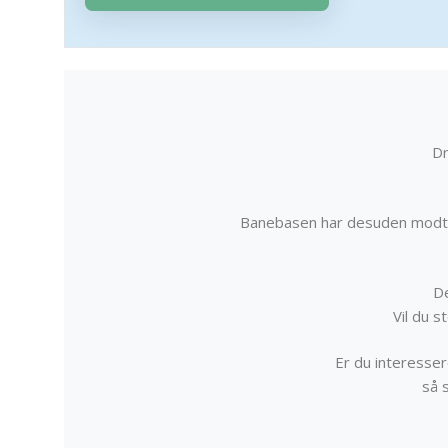
Dr
Banebasen har desuden modta
De
Vil du 
Er du interessere
så 