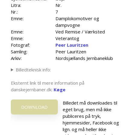
Litra:
Nr.
Nr.:
7
Emne:
Damplokomotiver og
dampvogne
Emne:
Ved Remise / Værksted
Emne:
Veterantog
Fotograf:
Peer Lauritzen
Samling:
Peer Lauritzen
Arkiv:
Nordsjællands Jernbaneklub
Billedteknisk info:
Eksternt link til mere information på
danskejernbaner.dk:
Køge
Billedet må downloades til
DOWNLOAD
eget brug, men må ikke
publiceres på tryk,
hjemmesider, Facebook og
lign. og må heller ikke