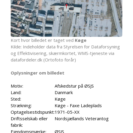
Kort hvor billedet er taget ved
Køge
Kilde: Indeholder data fra Styrelsen for Dataforsyning
og Effektivisering, skærmkortet, WMS-tjeneste via
datafordeler.dk (Ortofoto forår)
Oplysninger om billedet
Motiv:
Afskedstur på ØSJS
Land:
Danmark
Sted:
Køge
Strækning:
Køge - Faxe Ladeplads
Optagelsestidspunkt:
1971-05-XX
Driftsselskab eller
Nordsjællands Veterantog
fabrik:
Ejendomsmærke:
ØSJS