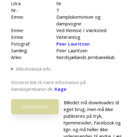
Litra:
Nr.
Nr.:
7
Emne:
Damplokomotiver og
dampvogne
Emne:
Ved Remise / Værksted
Emne:
Veterantog
Fotograf:
Peer Lauritzen
Samling:
Peer Lauritzen
Arkiv:
Nordsjællands Jernbaneklub
Billedteknisk info:
Eksternt link til mere information på
danskejernbaner.dk:
Køge
Billedet må downloades til
DOWNLOAD
eget brug, men må ikke
publiceres på tryk,
hjemmesider, Facebook og
lign. og må heller ikke
videresendes til andre. Læs