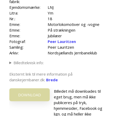
fabrik:
Ejendomsmærke:
LNJ
Litra:
Ym
Nr.:
18
Emne:
Motorlokomotiver og -vogne
Emne:
På strækningen
Emne:
Jubilæer
Fotograf:
Peer Lauritzen
Samling:
Peer Lauritzen
Arkiv:
Nordsjællands Jernbaneklub
Billedteknisk info:
Eksternt link til mere information på
danskejernbaner.dk:
Brede
Billedet må downloades til
DOWNLOAD
eget brug, men må ikke
publiceres på tryk,
hjemmesider, Facebook og
lign. og må heller ikke