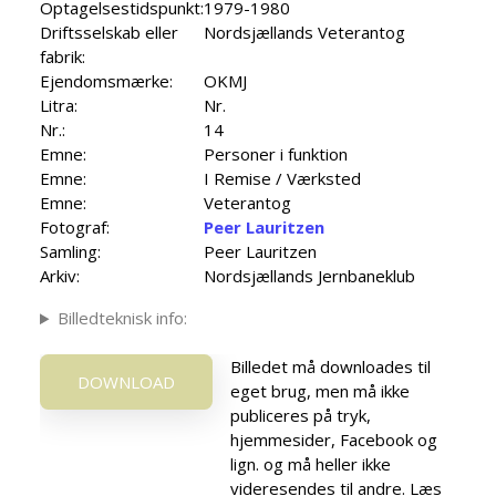
Optagelsestidspunkt:
1979-1980
Driftsselskab eller
Nordsjællands Veterantog
fabrik:
Ejendomsmærke:
OKMJ
Litra:
Nr.
Nr.:
14
Emne:
Personer i funktion
Emne:
I Remise / Værksted
Emne:
Veterantog
Fotograf:
Peer Lauritzen
Samling:
Peer Lauritzen
Arkiv:
Nordsjællands Jernbaneklub
Billedteknisk info:
Billedet må downloades til
DOWNLOAD
eget brug, men må ikke
publiceres på tryk,
hjemmesider, Facebook og
lign. og må heller ikke
videresendes til andre. Læs