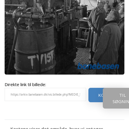
Direkte link til billede:
KOPIER
TIL
SØGNI
Kortene viser det område, hvor vi antager