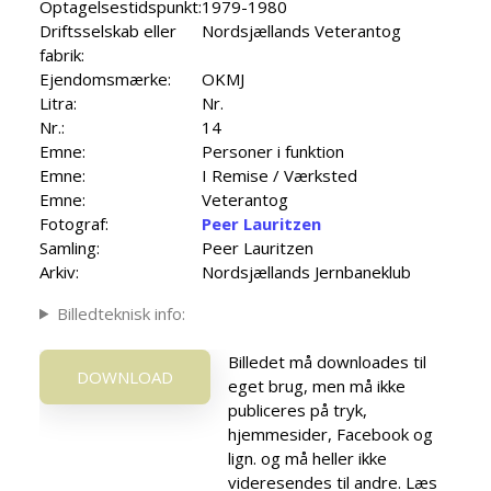
Optagelsestidspunkt:
1979-1980
Driftsselskab eller
Nordsjællands Veterantog
fabrik:
Ejendomsmærke:
OKMJ
Litra:
Nr.
Nr.:
14
Emne:
Personer i funktion
Emne:
I Remise / Værksted
Emne:
Veterantog
Fotograf:
Peer Lauritzen
Samling:
Peer Lauritzen
Arkiv:
Nordsjællands Jernbaneklub
Billedteknisk info:
Billedet må downloades til
DOWNLOAD
eget brug, men må ikke
publiceres på tryk,
hjemmesider, Facebook og
lign. og må heller ikke
videresendes til andre. Læs