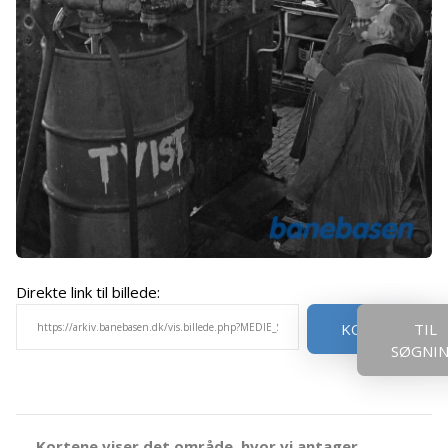
Direkte link til billede:
KOPIER
TIL
SØGNI
Kortene viser det område, hvor vi antager