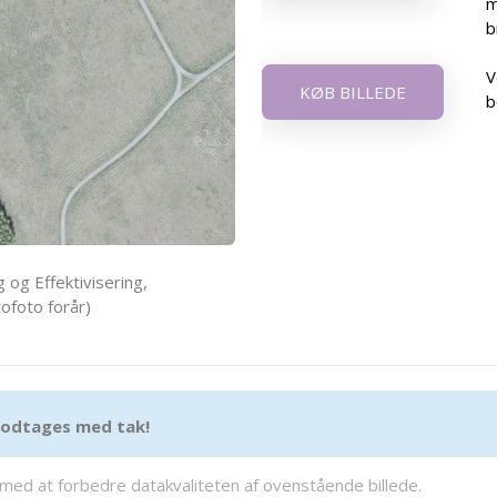
m
b
V
KØB BILLEDE
b
 og Effektivisering,
ofoto forår)
 modtages med tak!