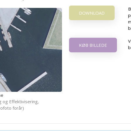
B
DOWNLOAD
p
m
b
V
KØB BILLEDE
b
ne
 og Effektivisering,
ofoto forår)