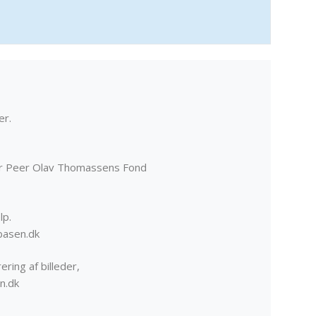
er.
er Peer Olav Thomassens Fond
lp.
basen.dk
ering af billeder,
n.dk