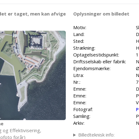
det er taget, men kan afvige
Oplysninger om billedet
Motiv:
S
Land:
D
Sted:
H
Strækning:
H
Optagelsestidspunkt:
1
Driftsselskab eller fabrik:
N
Ejendomsmærke:
Ø
Litra:
N
Nr.:
7
Emne:
D
Emne:
P
Emne:
V
Fotograf:
P
Samling:
P
Arkiv:
N
ne
 og Effektivisering,
Billedteknisk info:
ofoto forår)