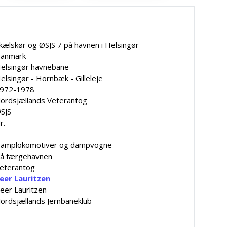
kælskør og ØSJS 7 på havnen i Helsingør
anmark
elsingør havnebane
elsingør - Hornbæk - Gilleleje
972-1978
ordsjællands Veterantog
SJS
r.
amplokomotiver og dampvogne
å færgehavnen
eterantog
eer Lauritzen
eer Lauritzen
ordsjællands Jernbaneklub