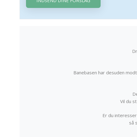
INDSEND DINE FORSLAG
Dr
Banebasen har desuden modta
De
Vil du 
Er du interessere
så 