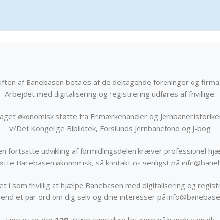
iften af Banebasen betales af de deltagende foreninger og firma
Arbejdet med digitalisering og registrering udføres af frivillige.
get økonomisk støtte fra Frimærkehandler og Jernbanehistorik
v/Det Kongelige Bibliotek, Forslunds Jernbanefond og J-bog
n fortsatte udvikling af formidlingsdelen kræver professionel hjæ
støtte Banebasen økonomisk, så kontakt os venligst på info@bane
t i som frivillig at hjælpe Banebasen med digitalisering og registr
send et par ord om dig selv og dine interesser på info@banebase
Lige nu er der
129
aktive samtidige brugere på banebasen.dk