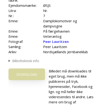
fabrik:
Ejendomsmærke:
ØSJS
Litra:
Nr.
Nr.:
7
Emne:
Damplokomotiver og
dampvogne
Emne:
På færgehavnen
Emne:
Veterantog
Fotograf:
Peer Lauritzen
Samling:
Peer Lauritzen
Arkiv:
Nordsjællands Jernbaneklub
Billedteknisk info:
Billedet må downloades til
DOWNLOAD
eget brug, men må ikke
publiceres på tryk,
hjemmesider, Facebook og
lign. og må heller ikke
videresendes til andre. Læs
mere om brug af