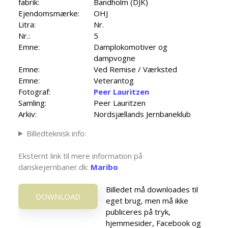
fabrik:
Bandholm (DJK)
Ejendomsmærke:
OHJ
Litra:
Nr.
Nr.:
5
Emne:
Damplokomotiver og
dampvogne
Emne:
Ved Remise / Værksted
Emne:
Veterantog
Fotograf:
Peer Lauritzen
Samling:
Peer Lauritzen
Arkiv:
Nordsjællands Jernbaneklub
Billedteknisk info:
Eksternt link til mere information på
danskejernbaner.dk:
Maribo
Billedet må downloades til
DOWNLOAD
eget brug, men må ikke
publiceres på tryk,
hjemmesider, Facebook og