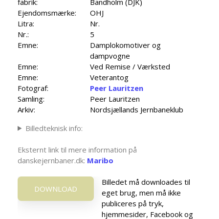
fabrik:
Bandholm (DJK)
Ejendomsmærke:
OHJ
Litra:
Nr.
Nr.:
5
Emne:
Damplokomotiver og
dampvogne
Emne:
Ved Remise / Værksted
Emne:
Veterantog
Fotograf:
Peer Lauritzen
Samling:
Peer Lauritzen
Arkiv:
Nordsjællands Jernbaneklub
Billedteknisk info:
Eksternt link til mere information på
danskejernbaner.dk:
Maribo
Billedet må downloades til
DOWNLOAD
eget brug, men må ikke
publiceres på tryk,
hjemmesider, Facebook og