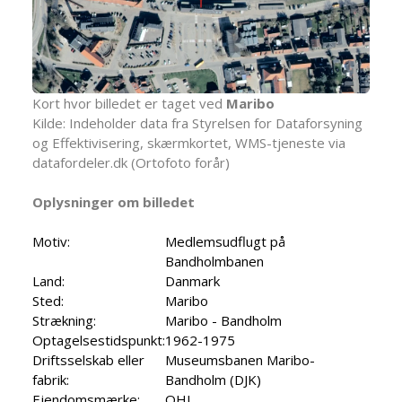
Kort hvor billedet er taget ved
Maribo
Kilde: Indeholder data fra Styrelsen for Dataforsyning
og Effektivisering, skærmkortet, WMS-tjeneste via
datafordeler.dk (Ortofoto forår)
Oplysninger om billedet
Motiv:
Medlemsudflugt på
Bandholmbanen
Land:
Danmark
Sted:
Maribo
Strækning:
Maribo - Bandholm
Optagelsestidspunkt:
1962-1975
Driftsselskab eller
Museumsbanen Maribo-
fabrik:
Bandholm (DJK)
Ejendomsmærke:
OHJ