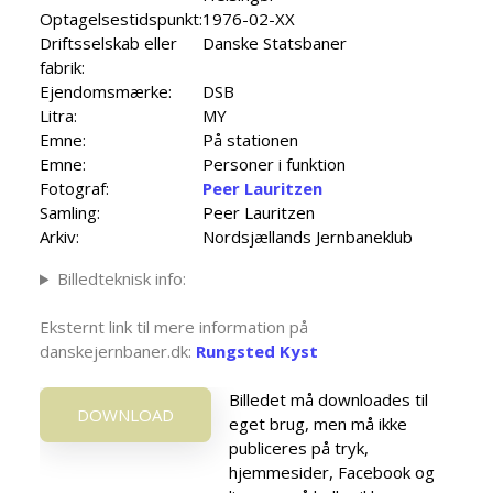
Optagelsestidspunkt:
1976-02-XX
Driftsselskab eller
Danske Statsbaner
fabrik:
Ejendomsmærke:
DSB
Litra:
MY
Emne:
På stationen
Emne:
Personer i funktion
Fotograf:
Peer Lauritzen
Samling:
Peer Lauritzen
Arkiv:
Nordsjællands Jernbaneklub
Billedteknisk info:
Eksternt link til mere information på
danskejernbaner.dk:
Rungsted Kyst
Billedet må downloades til
DOWNLOAD
eget brug, men må ikke
publiceres på tryk,
hjemmesider, Facebook og