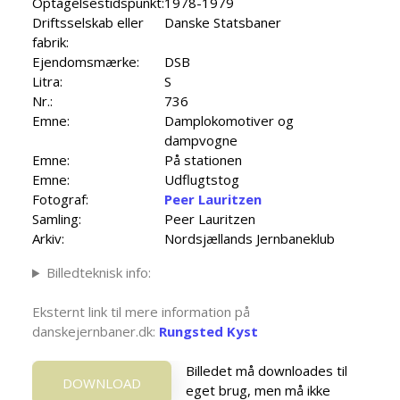
Optagelsestidspunkt:
1978-1979
Driftsselskab eller
Danske Statsbaner
fabrik:
Ejendomsmærke:
DSB
Litra:
S
Nr.:
736
Emne:
Damplokomotiver og
dampvogne
Emne:
På stationen
Emne:
Udflugtstog
Fotograf:
Peer Lauritzen
Samling:
Peer Lauritzen
Arkiv:
Nordsjællands Jernbaneklub
Billedteknisk info:
Eksternt link til mere information på
danskejernbaner.dk:
Rungsted Kyst
Billedet må downloades til
DOWNLOAD
eget brug, men må ikke