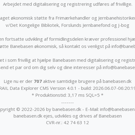
Arbejdet med digitalisering og registrering udføres af frivillige.
get økonomisk støtte fra Frimærkehandler og Jernbanehistorik
v/Det Kongelige Bibliotek, Forslunds Jernbanefond og J-bog
n fortsatte udvikling af formidlingsdelen kræver professionel hjæ
støtte Banebasen økonomisk, så kontakt os venligst på info@bane
t i som frivillig at hjælpe Banebasen med digitalisering og registr
send et par ord om dig selv og dine interesser på info@banebase
Lige nu er der
707
aktive samtidige brugere på banebasen.dk
RAIL Data Explorer CMS Version 4.0.1 - build: 2026.06.07-06:20:1
* Produktionstid: 3,17 ms SQL=5 *
-------
pyright © 2022-2026 by banebasen.dk - E-Mail: info@banebasen
banebasen.dk ejes, udvikles og drives af Banebasen
CVR-nr.: 42 74 63 12