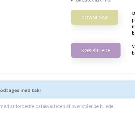
B
DOWNLOAD
p
m
b
V
KØB BILLEDE
b
 modtages med tak!