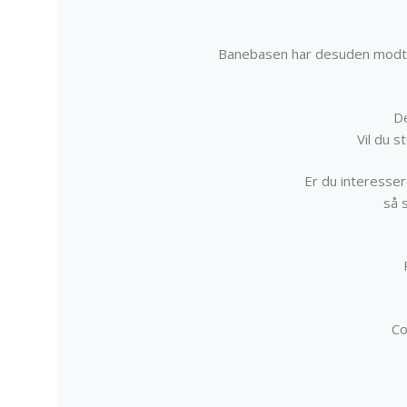
Banebasen har desuden modta
De
Vil du 
Er du interessere
så 
Co