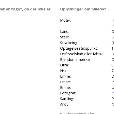
er er taget, da der ikke er
Oplysninger om billedet
Motiv:
H
S
Land:
D
Sted:
U
Strækning:
(
Optagelsestidspunkt:
1
Driftsselskab eller fabrik:
D
Ejendomsmærke:
D
Litra:
S
Nr.:
7
Emne:
D
Emne:
P
Emne:
U
Fotograf:
P
Samling:
P
Arkiv:
N
Billedteknisk info: