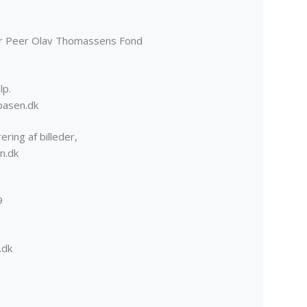
er Peer Olav Thomassens Fond
lp.
basen.dk
ering af billeder,
n.dk
9
.dk