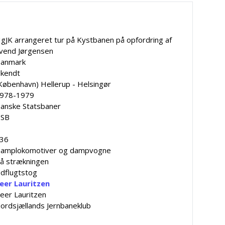
gJK arrangeret tur på Kystbanen på opfordring af
vend Jørgensen
anmark
kendt
København) Hellerup - Helsingør
978-1979
anske Statsbaner
SB
36
amplokomotiver og dampvogne
å strækningen
dflugtstog
eer Lauritzen
eer Lauritzen
ordsjællands Jernbaneklub