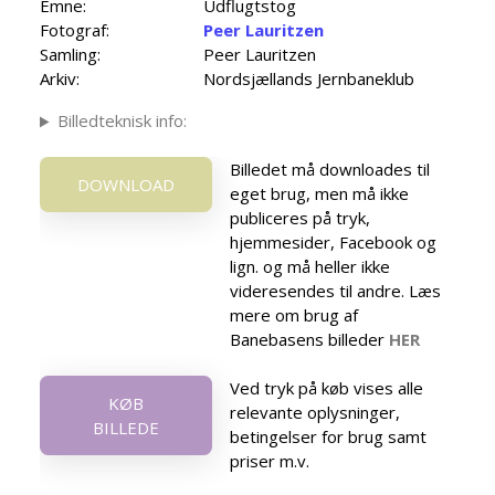
Emne:
Udflugtstog
Fotograf:
Peer Lauritzen
Samling:
Peer Lauritzen
Arkiv:
Nordsjællands Jernbaneklub
Billedteknisk info:
Billedet må downloades til
DOWNLOAD
eget brug, men må ikke
publiceres på tryk,
hjemmesider, Facebook og
lign. og må heller ikke
videresendes til andre. Læs
mere om brug af
Banebasens billeder
HER
Ved tryk på køb vises alle
KØB
relevante oplysninger,
BILLEDE
betingelser for brug samt
priser m.v.