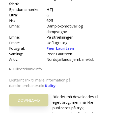
fabrik:
Ejendomsmærke:
HTJ
Litra:
G
Nr.:
625
Emne:
Damplokomotiver og
dampvogne
Emne:
På strækningen
Emne:
Udflugtstog
Fotograf:
Peer Lauritzen
Samling:
Peer Lauritzen
Arkiv:
Nordsjællands Jernbaneklub
Billedteknisk info:
Eksternt link til mere information på
danskejernbaner.dk:
Kulby
Billedet må downloades til
DOWNLOAD
eget brug, men må ikke
publiceres på tryk,