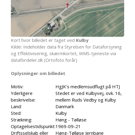
Kort hvor billedet er taget ved
Kulby
Kilde: Indeholder data fra Styrelsen for Dataforsyning
og Effektivisering, skærmkortet, WMS-tjeneste via
datafordeler.dk (Ortofoto forår)
Oplysninger om billedet
Motiv:
HgJK's medlemsudflugt på HTJ
Yderligere
Stedet er ved Kulbyvej, ovk. 16,
beskrivelse:
mellem Ruds Vedby og Kulby
Land:
Danmark
Sted:
Kulby
Strækning:
Høng - Tølløse
Optagelsestidspunkt:
1969-09-21
Driftsselskab eller
Høng-Tølløse Jernbane