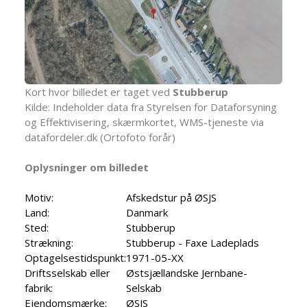
Kort hvor billedet er taget ved
Stubberup
Kilde: Indeholder data fra Styrelsen for Dataforsyning
og Effektivisering, skærmkortet, WMS-tjeneste via
datafordeler.dk (Ortofoto forår)
Oplysninger om billedet
Motiv:
Afskedstur på ØSJS
Land:
Danmark
Sted:
Stubberup
Strækning:
Stubberup - Faxe Ladeplads
Optagelsestidspunkt:
1971-05-XX
Driftsselskab eller
Østsjællandske Jernbane-
fabrik:
Selskab
Ejendomsmærke:
ØSJS