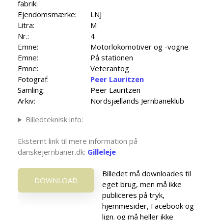
fabrik:
Ejendomsmærke:
LNJ
Litra:
M
Nr.:
4
Emne:
Motorlokomotiver og -vogne
Emne:
På stationen
Emne:
Veterantog
Fotograf:
Peer Lauritzen
Samling:
Peer Lauritzen
Arkiv:
Nordsjællands Jernbaneklub
Billedteknisk info:
Eksternt link til mere information på
danskejernbaner.dk:
Gilleleje
Billedet må downloades til
DOWNLOAD
eget brug, men må ikke
publiceres på tryk,
hjemmesider, Facebook og
lign. og må heller ikke