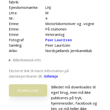
fabrik:
Ejendomsmærke:
LNJ
Litra:
M
Nr.:
4
Emne:
Motorlokomotiver og -vogne
Emne:
På stationen
Emne:
Veterantog
Fotograf:
Peer Lauritzen
Samling:
Peer Lauritzen
Arkiv:
Nordsjællands Jernbaneklub
Billedteknisk info:
Eksternt link til mere information på
danskejernbaner.dk:
Gilleleje
Billedet må downloades til
DOWNLOAD
eget brug, men må ikke
publiceres på tryk,
hjemmesider, Facebook og
lign. og må heller ikke