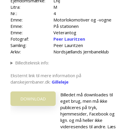
Ejendomsmærke:
LNJ
Litra:
M
Nr.:
4
Emne:
Motorlokomotiver og -vogne
Emne:
På stationen
Emne:
Veterantog
Fotograf:
Peer Lauritzen
Samling:
Peer Lauritzen
Arkiv:
Nordsjællands Jernbaneklub
Billedteknisk info:
Eksternt link til mere information på
danskejernbaner.dk:
Gilleleje
Billedet må downloades til
DOWNLOAD
eget brug, men må ikke
publiceres på tryk,
hjemmesider, Facebook og
lign. og må heller ikke
videresendes til andre. Læs