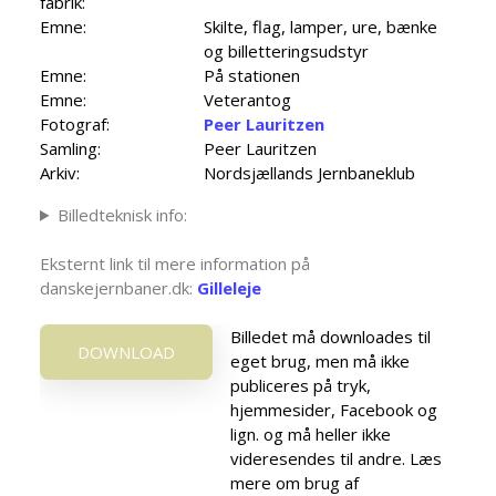
fabrik:
Emne:
Skilte, flag, lamper, ure, bænke
og billetteringsudstyr
Emne:
På stationen
Emne:
Veterantog
Fotograf:
Peer Lauritzen
Samling:
Peer Lauritzen
Arkiv:
Nordsjællands Jernbaneklub
Billedteknisk info:
Eksternt link til mere information på
danskejernbaner.dk:
Gilleleje
Billedet må downloades til
DOWNLOAD
eget brug, men må ikke
publiceres på tryk,
hjemmesider, Facebook og
lign. og må heller ikke
videresendes til andre. Læs
mere om brug af