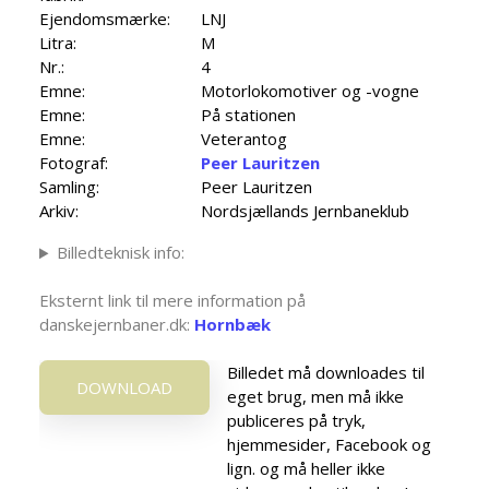
Ejendomsmærke:
LNJ
Litra:
M
Nr.:
4
Emne:
Motorlokomotiver og -vogne
Emne:
På stationen
Emne:
Veterantog
Fotograf:
Peer Lauritzen
Samling:
Peer Lauritzen
Arkiv:
Nordsjællands Jernbaneklub
Billedteknisk info:
Eksternt link til mere information på
danskejernbaner.dk:
Hornbæk
Billedet må downloades til
DOWNLOAD
eget brug, men må ikke
publiceres på tryk,
hjemmesider, Facebook og
lign. og må heller ikke