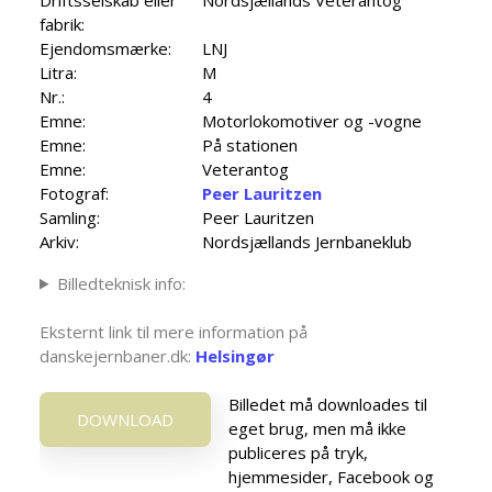
fabrik:
Ejendomsmærke:
LNJ
Litra:
M
Nr.:
4
Emne:
Motorlokomotiver og -vogne
Emne:
På stationen
Emne:
Veterantog
Fotograf:
Peer Lauritzen
Samling:
Peer Lauritzen
Arkiv:
Nordsjællands Jernbaneklub
Billedteknisk info:
Eksternt link til mere information på
danskejernbaner.dk:
Helsingør
Billedet må downloades til
DOWNLOAD
eget brug, men må ikke
publiceres på tryk,
hjemmesider, Facebook og