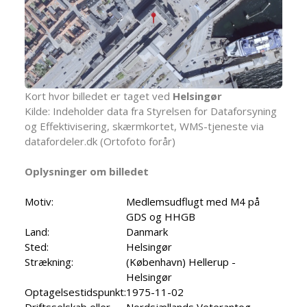
Kort hvor billedet er taget ved
Helsingør
Kilde: Indeholder data fra Styrelsen for Dataforsyning
og Effektivisering, skærmkortet, WMS-tjeneste via
datafordeler.dk (Ortofoto forår)
Oplysninger om billedet
Motiv:
Medlemsudflugt med M4 på
GDS og HHGB
Land:
Danmark
Sted:
Helsingør
Strækning:
(København) Hellerup -
Helsingør
Optagelsestidspunkt:
1975-11-02
Driftsselskab eller
Nordsjællands Veterantog