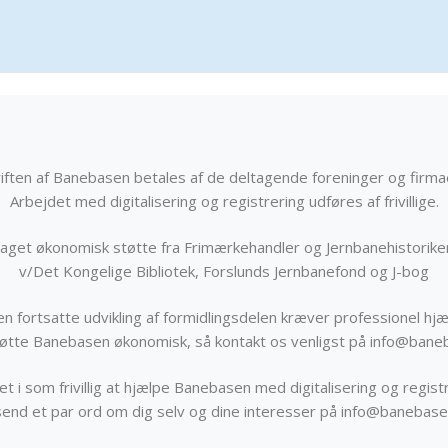
iften af Banebasen betales af de deltagende foreninger og firma
Arbejdet med digitalisering og registrering udføres af frivillige.
get økonomisk støtte fra Frimærkehandler og Jernbanehistorik
v/Det Kongelige Bibliotek, Forslunds Jernbanefond og J-bog
n fortsatte udvikling af formidlingsdelen kræver professionel hjæ
støtte Banebasen økonomisk, så kontakt os venligst på info@bane
t i som frivillig at hjælpe Banebasen med digitalisering og registr
send et par ord om dig selv og dine interesser på info@banebase