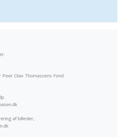
er.
er Peer Olav Thomassens Fond
lp.
basen.dk
ering af billeder,
n.dk