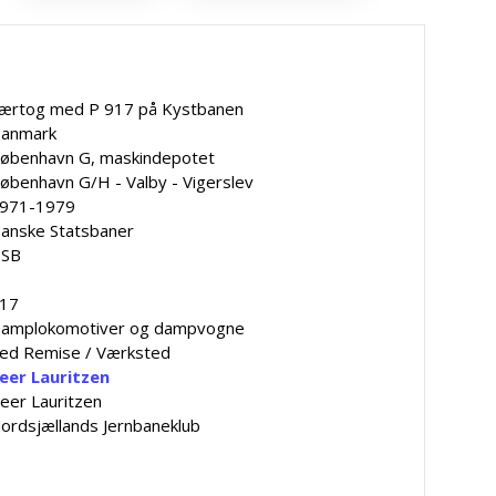
ærtog med P 917 på Kystbanen
anmark
øbenhavn G, maskindepotet
øbenhavn G/H - Valby - Vigerslev
971-1979
anske Statsbaner
SB
17
amplokomotiver og dampvogne
ed Remise / Værksted
eer Lauritzen
eer Lauritzen
ordsjællands Jernbaneklub