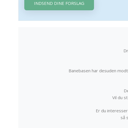
INDSEND DINE FORSLAG
Dr
Banebasen har desuden modta
De
Vil du 
Er du interessere
så 