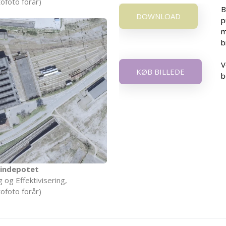
ofoto forår)
B
DOWNLOAD
p
m
b
V
KØB BILLEDE
b
indepotet
 og Effektivisering,
ofoto forår)