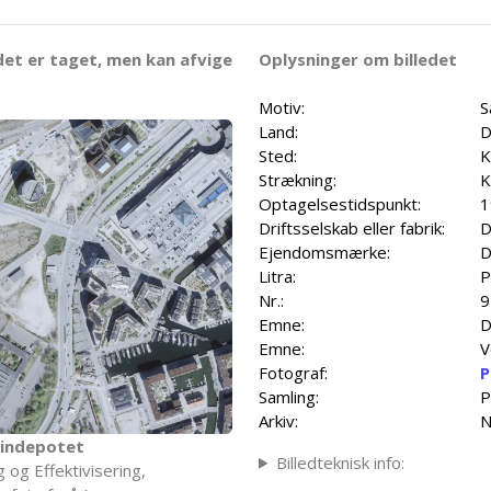
det er taget, men kan afvige
Oplysninger om billedet
Motiv:
S
Land:
D
Sted:
K
Strækning:
K
Optagelsestidspunkt:
1
Driftsselskab eller fabrik:
D
Ejendomsmærke:
D
Litra:
P
Nr.:
9
Emne:
D
Emne:
V
Fotograf:
P
Samling:
P
Arkiv:
N
indepotet
Billedteknisk info:
 og Effektivisering,