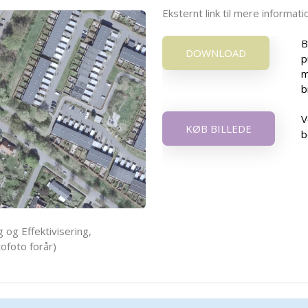
Eksternt link til mere informa
B
DOWNLOAD
p
m
b
V
KØB BILLEDE
b
 og Effektivisering,
ofoto forår)