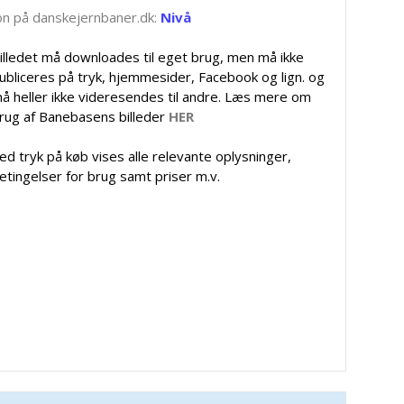
tion på danskejernbaner.dk:
Nivå
illedet må downloades til eget brug, men må ikke
ubliceres på tryk, hjemmesider, Facebook og lign. og
å heller ikke videresendes til andre. Læs mere om
rug af Banebasens billeder
HER
ed tryk på køb vises alle relevante oplysninger,
etingelser for brug samt priser m.v.