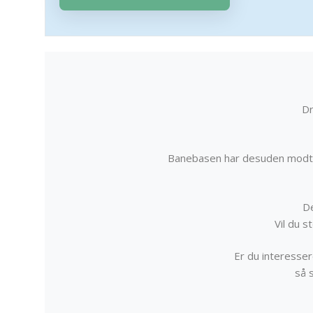
Dr
Banebasen har desuden modta
De
Vil du 
Er du interessere
så 