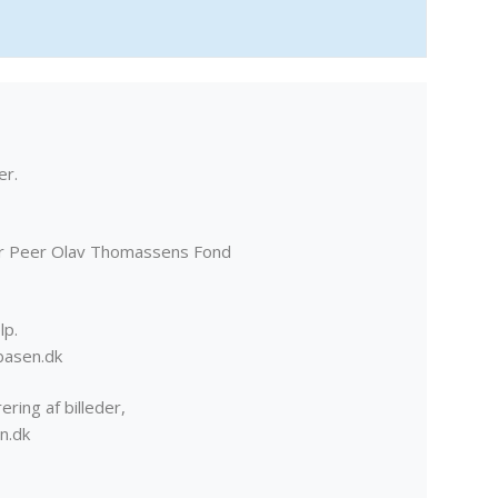
er.
er Peer Olav Thomassens Fond
lp.
basen.dk
ering af billeder,
n.dk