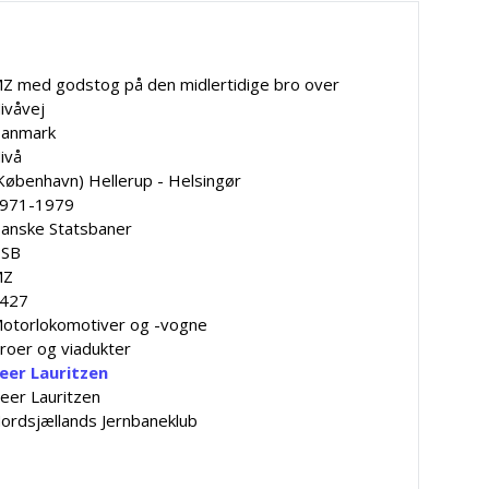
Z med godstog på den midlertidige bro over
ivåvej
anmark
ivå
København) Hellerup - Helsingør
971-1979
anske Statsbaner
SB
MZ
427
otorlokomotiver og -vogne
roer og viadukter
eer Lauritzen
eer Lauritzen
ordsjællands Jernbaneklub