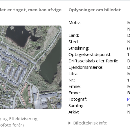
det er taget, men kan afvige
Oplysninger om billedet
Motiv:
M
N
Land:
D
Sted:
N
Strækning:
(
Optagelsestidspunkt:
1
Driftsselskab eller fabrik:
D
Ejendomsmærke:
D
Litra:
Nr.:
1
Emne:
M
Emne:
B
Fotograf:
P
Samling:
P
Arkiv:
N
 og Effektivisering,
Billedteknisk info:
ofoto forår)