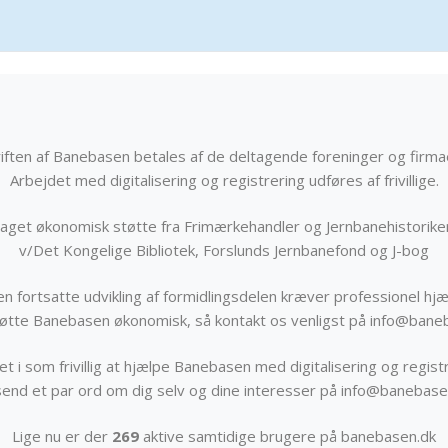
iften af Banebasen betales af de deltagende foreninger og firma
Arbejdet med digitalisering og registrering udføres af frivillige.
get økonomisk støtte fra Frimærkehandler og Jernbanehistorik
v/Det Kongelige Bibliotek, Forslunds Jernbanefond og J-bog
n fortsatte udvikling af formidlingsdelen kræver professionel hjæ
støtte Banebasen økonomisk, så kontakt os venligst på info@bane
t i som frivillig at hjælpe Banebasen med digitalisering og registr
send et par ord om dig selv og dine interesser på info@banebase
Lige nu er der
269
aktive samtidige brugere på banebasen.dk