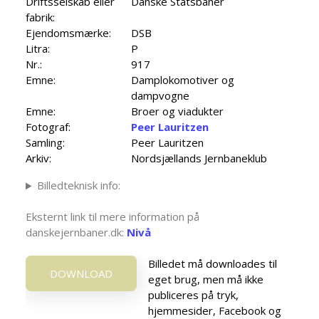
Driftsselskab eller
Danske Statsbaner
fabrik:
Ejendomsmærke:
DSB
Litra:
P
Nr.:
917
Emne:
Damplokomotiver og
dampvogne
Emne:
Broer og viadukter
Fotograf:
Peer Lauritzen
Samling:
Peer Lauritzen
Arkiv:
Nordsjællands Jernbaneklub
Billedteknisk info:
Eksternt link til mere information på
danskejernbaner.dk:
Nivå
Billedet må downloades til
DOWNLOAD
eget brug, men må ikke
publiceres på tryk,
hjemmesider, Facebook og