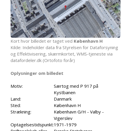
Kort hvor billedet er taget ved
København H
Kilde: Indeholder data fra Styrelsen for Dataforsyning
og Effektivisering, skærmkortet, WMS-tjeneste via
datafordeler.dk (Ortofoto forår)
Oplysninger om billedet
Motiv:
Særtog med P 917 på
Kystbanen
Land:
Danmark
Sted:
København H
Strækning:
København G/H - Valby -
Vigerslev
Optagelsestidspunkt:
1971-1979
Driftsselskab eller
Danske Statsbaner